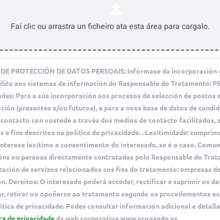
E PROTECCIÓN DE DATOS PERSOAIS: Infórmase da incorporación 
cilita aos sistemas de información do Responsable do Tratamento:
dades: Para a súa incorporación aos procesos de selección de postos 
ción (presentes e/ou futuros), e para a nosa base de datos de candid
contacto con vostede a través dos medios de contacto facilitados, 
s e fins descritos na política de privacidade. . Lexitimidade: cumpri
 interese lexítimo e consentimento do interesado, se é o caso. Comun
óns ou persoas directamente contratadas polo Responsable do Tra
tación de servizos relacionados cos fins do tratamento: empresas d
n. Dereitos: O interesado poderá acceder, rectificar e suprimir os dat
ar, retirar ou opoñerse ao tratamento segundo os procedementos es
ítica de privacidade. Podes consultar información adicional e detall
ca de privacidade
da web corporativa www.progando.es