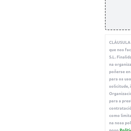
CLÁUSULA D
que nos fa
S.L. Finali
na organiza
poñerse en 
para os uso
solicitude,
Organizaci
para a pres
contratació
como limit
na nosa pol
noso
Políti