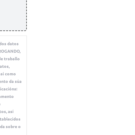
dos datos
 PROGANDO,
de traballo
atos,
así como
mento da súa
icacións:
tamento
e
os, así
tablecidos
ada sobre o